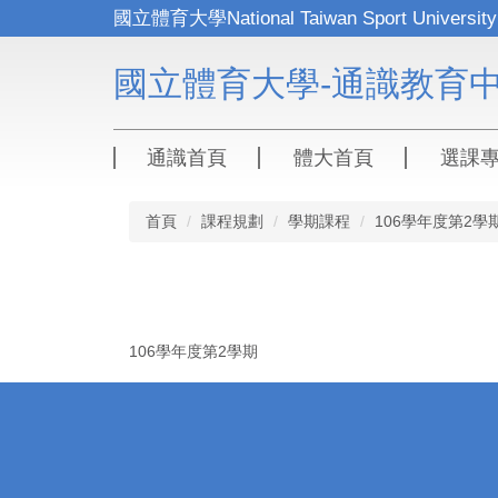
跳
到
主
國立體育大學-通識教育
要
內
容
區
通識首頁
體大首頁
選課
首頁
課程規劃
學期課程
106學年度第2學
106學年度第2學期