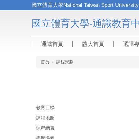
跳
到
主
國立體育大學-通識教育
要
內
容
區
通識首頁
體大首頁
選課
首頁
課程規劃
教育目標
課程地圖
課程總表
學期課程